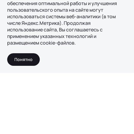
обеспечения оптимальной работы и улучшения
пользовательского опыта на сайте могут
использоваться системы веб-аналитики (в том
числе Яндекс.Метрика). Продолжая
использование сайта, Вы соглашаетесь с
Модели
применением указанных технологий и
размещением cookie-файлов.
Ли Авто | Li Auto в соцсетях
Ли Авто | Li Auto в соцсетях
Ли Авто | Li Auto в соцсетях
Ли Авто | Li Auto в соцсетях
Тест-драйв
Понятно
Исследуйте мир Ли
Авто | Li Auto