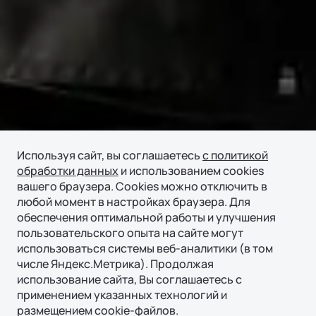
Используя сайт, вы соглашаетесь
с политикой
обработки данных
и использованием cookies
вашего браузера. Cookies можно отключить в
любой момент в настройках браузера. Для
обеспечения оптимальной работы и улучшения
пользовательского опыта на сайте могут
использоваться системы веб-аналитики (в том
числе Яндекс.Метрика). Продолжая
использование сайта, Вы соглашаетесь с
применением указанных технологий и
размещением cookie-файлов.
Ли Авто | Li Auto в соцсетях
Ли Авто | Li Auto в соцсетях
Ли Авто | Li Auto в соцсетях
Ли Авто | Li Auto в соцсетях
Подробнее