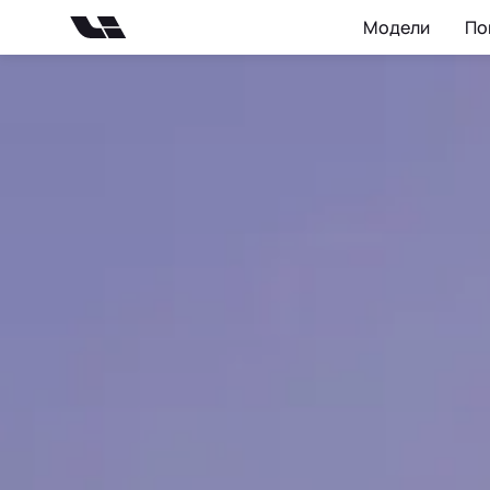
Модели
По