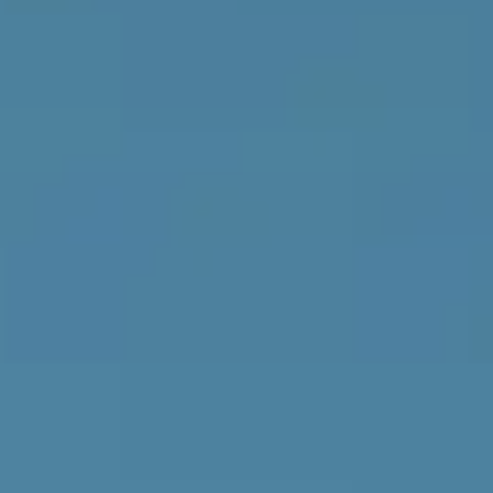
Ли Л9 | Li L9
Флагманский 6-местный кроссовер
ОТ 9 650 000 ₽
Подробнее