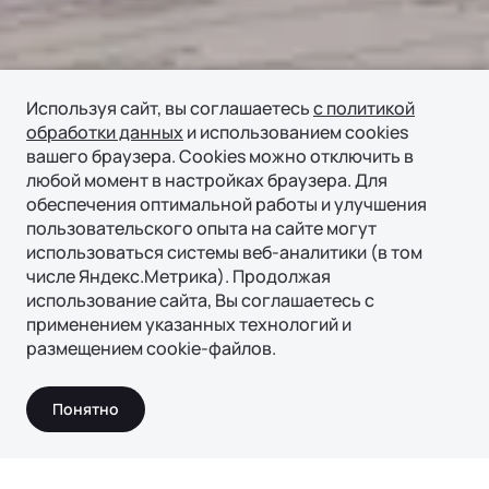
Используя сайт, вы соглашаетесь
с политикой
обработки данных
и использованием cookies
вашего браузера. Cookies можно отключить в
любой момент в настройках браузера. Для
обеспечения оптимальной работы и улучшения
пользовательского опыта на сайте могут
использоваться системы веб-аналитики (в том
числе Яндекс.Метрика). Продолжая
использование сайта, Вы соглашаетесь с
применением указанных технологий и
размещением cookie-файлов.
Ли Авто | Li Auto в соцсетях
Ли Авто | Li Auto в соцсетях
Ли Авто | Li Auto в соцсетях
Ли Авто | Li Auto в соцсетях
Подробнее
Понятно