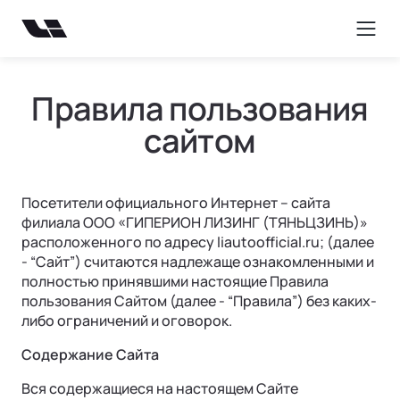
Правила пользования
сайтом
ТЕХНОЛОГИИ
ВЛАДЕНИЕ
ПОКУПКА
МОДЕЛИ
О НАС
ВЫБОР И ПОКУПКА
СЕРВИС
ТЕХНОЛОГИИ ЛИ АВТО | LI AUTO
О БРЕНДЕ
Посетители официального Интернет – сайта
филиала ООО «ГИПЕРИОН ЛИЗИНГ (ТЯНЬЦЗИНЬ)»
Консультация
Официальный сервис
REEV-платформа
Бренд Ли Авто | Li Auto
расположенного по адресу liautoofficial.ru; (далее
- “Сайт”) считаются надлежаще ознакомленными и
Тест-драйв
Регламент ТО
Умное пространство
Новости
полностью принявшими настоящие Правила
пользования Сайтом (далее - “Правила”) без каких-
Найти дилера
Уникальная подвеска
СМИ о нас
либо ограничений и оговорок.
Специальные предложения
Безопасность
Вопрос | ответ
Содержание Сайта
Авто в наличии
Акустический комфорт (NVH)
Вся содержащиеся на настоящем Сайте