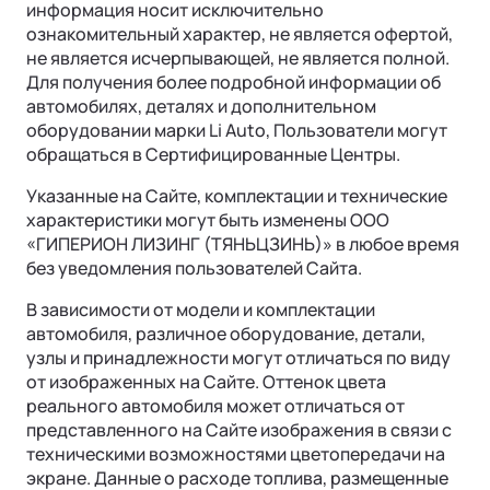
информация носит исключительно
Ли Л6 | Li L6
Интеллектуальные ассистенты
ознакомительный характер, не является офертой,
Городской 5-местный кроссовер
не является исчерпывающей, не является полной.
ОТ 6 890 000 ₽
Обновление ПО
Для получения более подробной информации об
Подробнее
автомобилях, деталях и дополнительном
Операционная система
оборудовании марки Li Auto, Пользователи могут
обращаться в Сертифицированные Центры.
Указанные на Сайте, комплектации и технические
характеристики могут быть изменены ООО
«ГИПЕРИОН ЛИЗИНГ (ТЯНЬЦЗИНЬ)» в любое время
без уведомления пользователей Сайта.
В зависимости от модели и комплектации
автомобиля, различное оборудование, детали,
узлы и принадлежности могут отличаться по виду
Ли Л7 | Li L7
от изображенных на Сайте. Оттенок цвета
Универсальный 5-местный кроссовер
реального автомобиля может отличаться от
ОТ 7 820 000 ₽
представленного на Сайте изображения в связи с
Подробнее
техническими возможностями цветопередачи на
экране. Данные о расходе топлива, размещенные