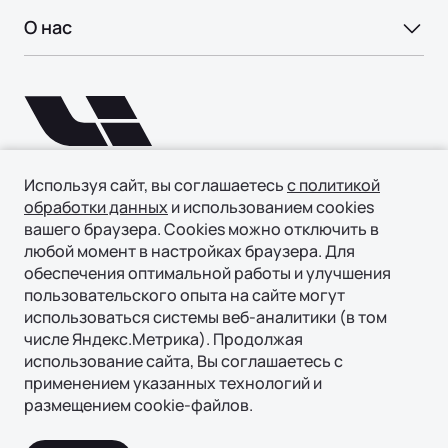
Найти дилера
ТЕХНОЛОГИИ ЛИ АВТО | LI AUTO
О нас
Регламент ТО
Специальные предложения
REEV-платформа
ЗАПАСНЫЕ ЧАСТИ
Авто в наличии
О БРЕНДЕ
Умное пространство
Проверка подлинности
Бренд Ли Авто | Li Auto
КОРПОРАТИВНЫЕ ПРОДАЖИ
Уникальная подвеска
Новости
ПОДДЕРЖКА
Корпоративным клиентам
Безопасность
Гарантия
СМИ о нас
Лизинг
Акустический комфорт (NVH)
Используя сайт, вы соглашаетесь
с политикой
Страховая гарантия
Вопрос | ответ
обработки данных
и использованием cookies
Интеллектуальные ассистенты
Мы в соцсетях
ФИНАНСЫ И УСЛУГИ
вашего браузера. Cookies можно отключить в
Руководства по эксплуатации
СОТРУДНИЧЕСТВО
любой момент в настройках браузера. Для
Финансовые программы
Обновление ПО
обеспечения оптимальной работы и улучшения
Стать дилером
Трейд-ин
Операционная система
пользовательского опыта на сайте могут
Контакты
использоваться системы веб-аналитики (в том
Страхование
© 2026 Филиал ООО «ГИПЕРИОН ЛИЗИНГ (ТЯНЬЦЗИНЬ)»,
числе Яндекс.Метрика). Продолжая
официальный дистрибьютор Ли Авто | Li Auto в России
использование сайта, Вы соглашаетесь с
применением указанных технологий и
Политика конфиденциальности
Правовая информация
размещением cookie-файлов.
Ли Авто | Li Auto в соцсетях
Ли Авто | Li Auto в соцсетях
Ли Авто | Li Auto в соцсетях
Ли Авто | Li Auto в соцсетях