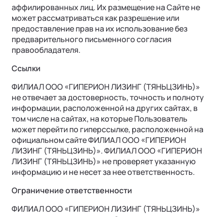
аффилированных лиц. Их размещение на Сайте не
может рассматриваться как разрешение или
предоставление прав на их использование без
предварительного письменного согласия
ПОДДЕРЖКА
правообладателя.
Гарантия
Ссылки
Страховая гарантия
ФИНАНСЫ И УСЛУГИ
ФИЛИАЛ ООО «ГИПЕРИОН ЛИЗИНГ (ТЯНЬЦЗИНЬ)»
не отвечает за достоверность, точность и полноту
Финансовые программы
Руководства по эксплуатации
информации, расположенной на других сайтах, в
том числе на сайтах, на которые Пользователь
Трейд-ин
может перейти по гиперссылке, расположенной на
официальном сайте ФИЛИАЛ ООО «ГИПЕРИОН
Страхование
ЛИЗИНГ (ТЯНЬЦЗИНЬ)». ФИЛИАЛ ООО «ГИПЕРИОН
ЛИЗИНГ (ТЯНЬЦЗИНЬ)» не проверяет указанную
информацию и не несет за нее ответственность.
Ограничение ответственности
ФИЛИАЛ ООО «ГИПЕРИОН ЛИЗИНГ (ТЯНЬЦЗИНЬ)»