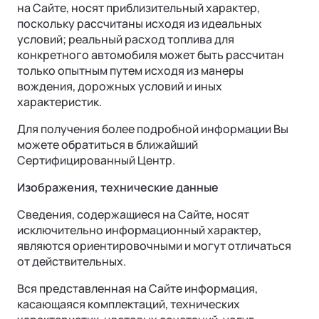
на Сайте, носят приблизительный характер,
поскольку рассчитаны исходя из идеальных
условий; реальный расход топлива для
конкретного автомобиля может быть рассчитан
только опытным путем исходя из манеры
вождения, дорожных условий и иных
характеристик.
Для получения более подробной информации Вы
можете обратиться в ближайший
Ли Л9 | Li L9
Сертифицированный Центр.
Флагманский 6-местный кроссовер
ОТ 9 650 000 ₽
Изображения, технические данные
Подробнее
Сведения, содержащиеся на Сайте, носят
исключительно информационный характер,
являются ориентировочными и могут отличаться
от действительных.
ЗАПАСНЫЕ ЧАСТИ
Вся представленная на Сайте информация,
касающаяся комплектаций, технических
Проверка подлинности