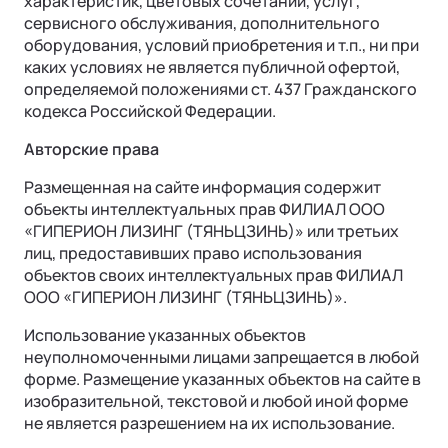
характеристик, цветовых сочетаний, услуг,
сервисного обслуживания, дополнительного
КОРПОРАТИВНЫЕ ПРОДАЖИ
оборудования, условий приобретения и т.п., ни при
каких условиях не является публичной офертой,
Корпоративным клиентам
определяемой положениями ст. 437 Гражданского
кодекса Российской Федерации.
Лизинг
Авторские права
Размещенная на сайте информация содержит
объекты интеллектуальных прав ФИЛИАЛ ООО
«ГИПЕРИОН ЛИЗИНГ (ТЯНЬЦЗИНЬ)» или третьих
лиц, предоставивших право использования
объектов своих интеллектуальных прав ФИЛИАЛ
ООО «ГИПЕРИОН ЛИЗИНГ (ТЯНЬЦЗИНЬ)».
Использование указанных объектов
неуполномоченными лицами запрещается в любой
СОТРУДНИЧЕСТВО
форме. Размещение указанных объектов на сайте в
изобразительной, текстовой и любой иной форме
Стать дилером
не является разрешением на их использование.