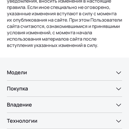
уведомления, вносить изменения в настоящие
правила. Если иное специально не оговорено,
указанные изменения вступают в силу с момента
их опубликования на сайте. При этом Пользователи
сайта считаются, ознакомившимися и принявшими
условия изменений, с момента начала
использования материалов сайта после
вступления указанных изменений в силу.
Модели
Ли Л6 | Li L6
Покупка
Ли Л7 | Li L7
ВЫБОР И ПОКУПКА
Ли Л9 | Li L9
Владение
Консультация
СЕРВИС
Технологии
Тест-драйв
Официальный сервис