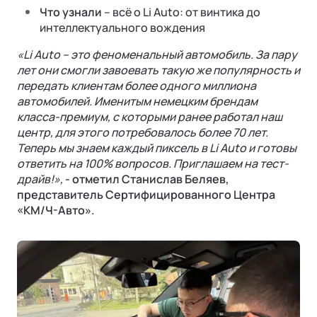
Лизинг
Что узнали
– всё о Li Auto: от винтика до
интеллектуального вождения
«Li Auto – это феноменальный автомобиль. За пару
лет они смогли завоевать такую же популярность и
передать клиентам более одного миллиона
автомобилей. Именитым немецким брендам
класса-премиум, с которыми ранее работал наш
центр, для этого потребовалось более 70 лет.
Теперь мы знаем каждый пиксель в Li Auto и готовы
СОТРУДНИЧЕСТВО
ответить на 100% вопросов. Приглашаем на тест-
драйв!»,
- отметил Станислав Беляев,
Стать дилером
представитель Сертифицированного Центра
«КМ/Ч-Авто».
Контакты