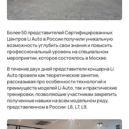
Ли Л6 | Li L6
Интеллектуальные ассистенты
Городской 5-местный кроссовер
ОТ 6 890 000 ₽
Обновление ПО
Подробнее
Операционная система
Более 50 представителей Сертифицированных
Центров Li Auto в России получили уникальную
возможность углубить свои знания и повысить
профессиональный уровень на специальном
мероприятии, которое состоялось в Москве.
В течение двух дней представители концерна Li
Auto провели как теоретические занятия,
рассказывая про особенности технологий и
преимуществ моделей Li Auto, так и практические
тренировки, позволяющие участникам закрепить
Ли Л7 | Li L7
полученные навыки на всем модельном ряду,
Универсальный 5-местный кроссовер
представленном в России: L6, L7, L9.
ОТ 7 820 000 ₽
Подробнее