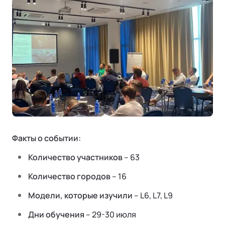
Ли Л9 | Li L9
Флагманский 6-местный кроссовер
ОТ 9 650 000 ₽
Факты о событии:
Подробнее
ЗАПАСНЫЕ ЧАСТИ
Количество участников
– 63
Проверка подлинности
Количество городов
– 16
КОРПОРАТИВНЫЕ ПРОДАЖИ
Модели, которые изучили
– L6, L7, L9
Корпоративным клиентам
Дни обучения
– 29-30 июля